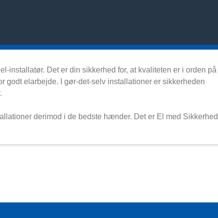
-installatør. Det er din sikkerhed for, at kvaliteten er i orden på
 for godt elarbejde. I gør-det-selv installationer er sikkerheden
.
nstallationer derimod i de bedste hænder. Det er El med Sikkerhed