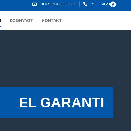
BOYSEN@HIF-EL.DK
75 11 50 20
I
DØGNVAGT
KONTAKT
EL GARANTI