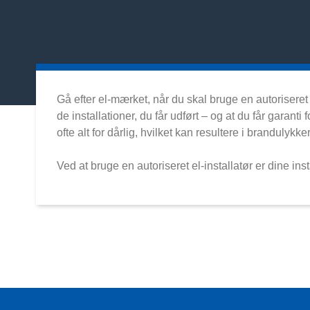
Gå efter el-mærket, når du skal bruge en autoriseret el
de installationer, du får udført – og at du får garanti
ofte alt for dårlig, hvilket kan resultere i brandulykker
Ved at bruge en autoriseret el-installatør er dine i