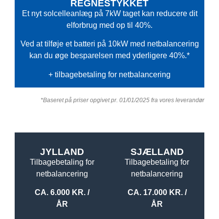
REGNESTYKKET
Et nyt solcelleanlæg på 7kW taget kan reducere dit
elforbrug med op til 40%.
Ved at tilføje et batteri på 10kW med netbalancering
kan du øge besparelsen med yderligere 40%.*
+ tilbagebetaling for netbalancering
*Baseret på priser opgivet pr. 01/01/2025 fra vores leverandør
JYLLAND
SJÆLLAND
Tilbagebetaling for
Tilbagebetaling for
netbalancering
netbalancering
CA. 6.000 KR. /
CA. 17.000 KR. /
ÅR
ÅR