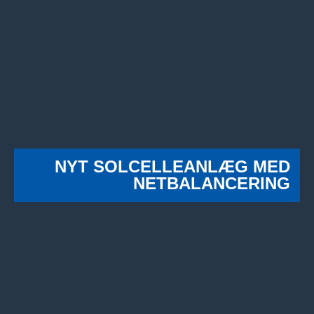
NYT SOLCELLEANLÆG MED
NETBALANCERING