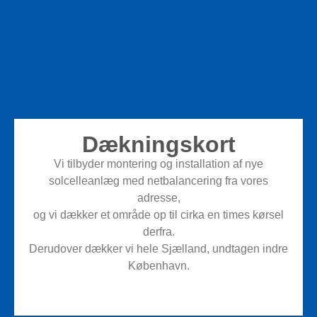
Dækningskort
Vi tilbyder montering og installation af nye
solcelleanlæg med netbalancering fra vores
adresse,
og vi dækker et område op til cirka en times kørsel
derfra.
Derudover dækker vi hele Sjælland, undtagen indre
København.