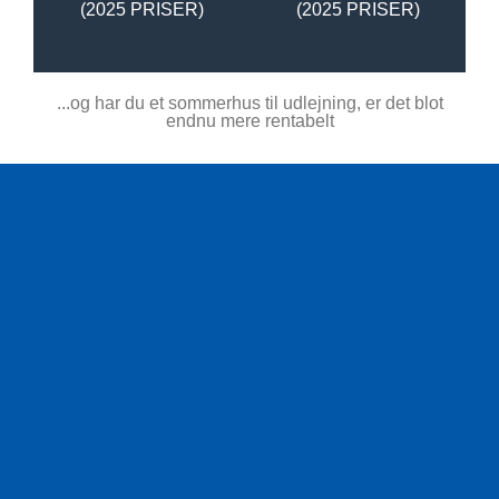
(2025 PRISER)
(2025 PRISER)
...og har du et sommerhus til udlejning, er det blot
endnu mere rentabelt